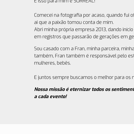
E isso para mim é SURREAL!
Comecei na fotografia por acaso, quando fui o
ai que a paixão tomou conta de mim.
Abri minha própria empresa 2013, dando início
em registros que passarão de gerações em ge
Sou casado com a Fran, minha parceira, minha 
também, Fran também é responsável pelo estúd
mulheres, bebês.
E juntos sempre buscamos o melhor para os n
Nossa missão é eternizar todos os sentiment
a cada evento!