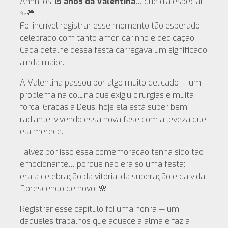
Ahhh, os
15 anos da Valentina
… que dia especial!
✨💛
Foi incrível registrar esse momento tão esperado,
celebrado com tanto amor, carinho e dedicação.
Cada detalhe dessa festa carregava um significado
ainda maior.
A Valentina passou por algo muito delicado — um
problema na coluna que exigiu cirurgias e muita
força. Graças a Deus, hoje ela está super bem,
radiante, vivendo essa nova fase com a leveza que
ela merece.
Talvez por isso essa comemoração tenha sido tão
emocionante… porque não era só uma festa:
era a celebração da vitória, da superação e da vida
florescendo de novo. 🌸
Registrar esse capítulo foi uma honra — um
daqueles trabalhos que aquece a alma e faz a