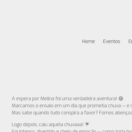
Home
Eventos
E
A espera por Melina foi uma verdadeira aventura! 😄
Marcamos o ensaio em um dia que prometia chuva — e n
Mas sabe quando tudo conspira a favor? Fomos abençoa
Logo depois, caiu aquela chuvaaa! ☔️
Foi intenso, divertido e cheio de emoção — como toda bo