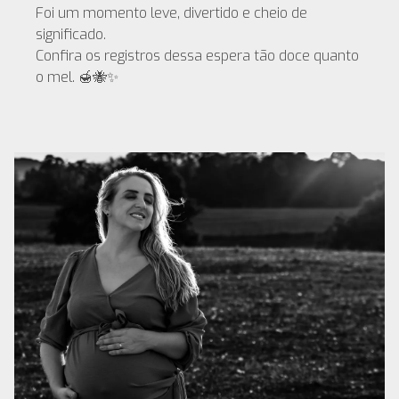
Foi um momento leve, divertido e cheio de
significado.
Confira os registros dessa espera tão doce quanto
o mel. 🍯🐝✨